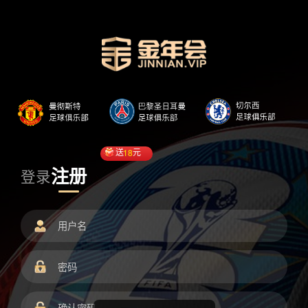
送
18
元
注册
登录